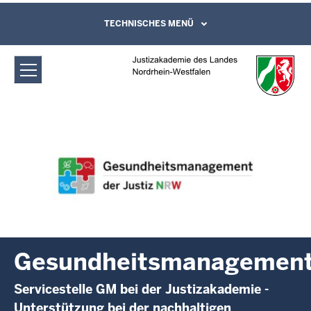
Direkt zum Inhalt
Justizakademie des Landes Nordrhein-
TECHNISCHES MENÜ
Leichte Sprache, Gebärdensprachenvideo
und Kontaktformular
Westfalen: Gesundheitsmanagement
Gesundheitsmanagemen
Servicestelle GM bei der Justizakademie -
Unterstützung bei der nachhaltigen