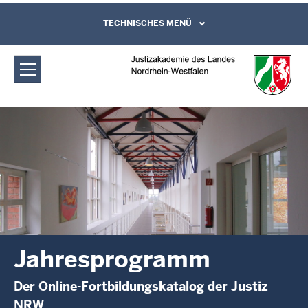
Direkt zum Inhalt
Justizakademie des Landes Nordrhein-
TECHNISCHES MENÜ
Leichte Sprache, Gebärdensprachenvideo
und Kontaktformular
Westfalen: Jahresprogramm
Jahresprogramm
Der Online-Fortbildungskatalog der Justiz
NRW