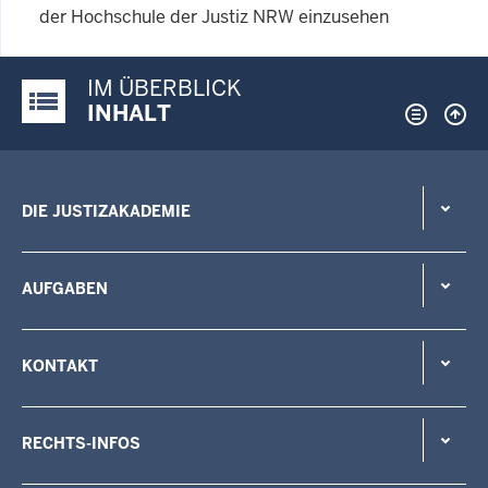
der Hochschule der Justiz NRW einzusehen
IM ÜBERBLICK
Justiz-Portal im Überblick:
INHALT
DIE JUSTIZAKADEMIE
AUFGABEN
KONTAKT
RECHTS-INFOS